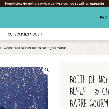
Bénéficiez de notre service de livraison ou retait en magasin
QUI SOMMES NOUS ?
ue – 32 chocolats assortis et sa barre gourmande
BOITE DE NO
BLEUE – 32 C
BARRE GOUR