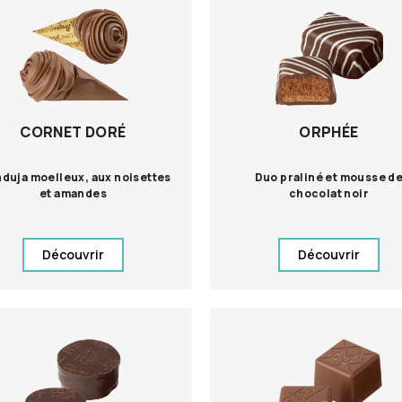
CORNET DORÉ
ORPHÉE
duja moelleux, aux noisettes
Duo praliné et mousse d
et amandes
chocolat noir
Découvrir
Découvrir