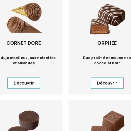
CORNET DORÉ
ORPHÉE
duja moelleux, aux noisettes
Duo praliné et mousse d
et amandes
chocolat noir
Découvrir
Découvrir