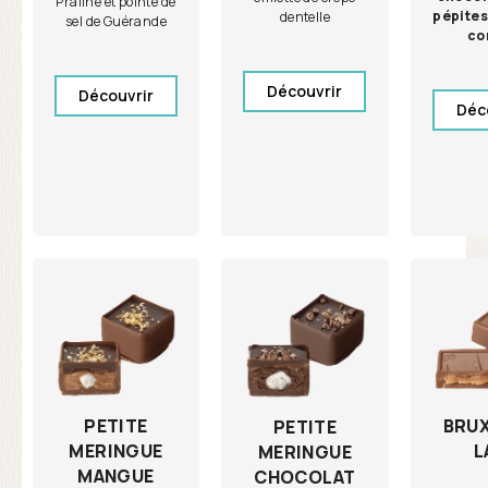
Praliné et pointe de
pépites
dentelle
sel de Guérande
co
Découvrir
Découvrir
Déc
PETITE
BRU
PETITE
MERINGUE
L
MERINGUE
MANGUE
CHOCOLAT