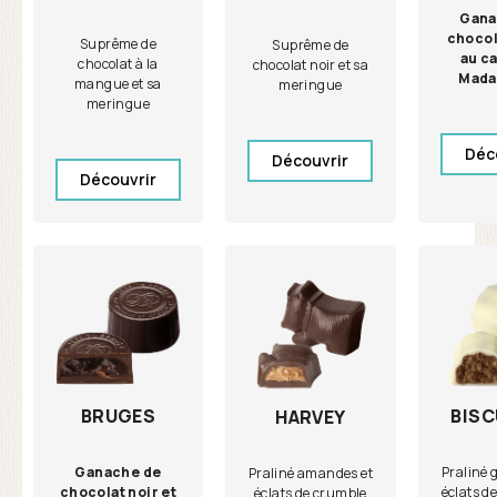
Gana
chocola
Suprême de
Suprême de
au c
chocolat à la
chocolat noir et sa
Mada
mangue et sa
meringue
meringue
Déc
Découvrir
Découvrir
BRUGES
BISC
HARVEY
Ganache de
Praliné 
Praliné amandes et
chocolat noir et
éclats de
éclats de crumble