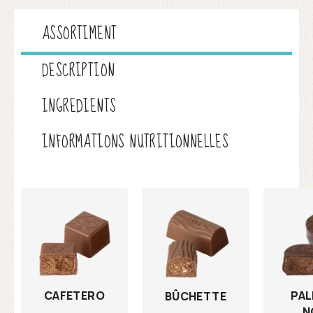
ASSORTIMENT
DESCRIPTION
INGREDIENTS
INFORMATIONS NUTRITIONNELLES
CAFETERO
PAL
BÛCHETTE
N