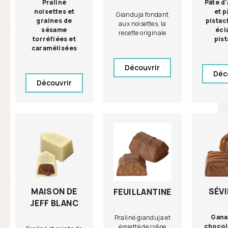
Praliné
Pâte d
noisettes et
et p
Gianduja fondant
graines de
pistac
aux noisettes, la
sésame
écl
recette originale
torréfiées et
pis
caramélisées
Découvrir
Déc
Découvrir
MAISON DE
SÉV
FEUILLANTINE
JEFF BLANC
Gana
Praliné gianduja et
chocola
émietté de crêpe