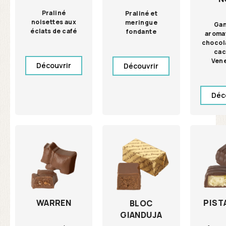
Praliné
Praliné et
noisettes aux
meringue
Ga
éclats de café
fondante
aroma
chocola
cac
Ven
Découvrir
Découvrir
Déc
WARREN
PIST
BLOC
GIANDUJA