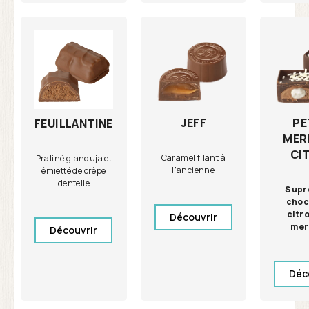
JEFF
PE
FEUILLANTINE
MER
CI
Caramel filant à
Praliné gianduja et
l'ancienne
émietté de crêpe
dentelle
Supr
choc
citro
Découvrir
mer
Découvrir
Déc