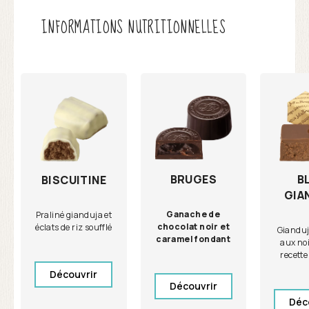
INFORMATIONS NUTRITIONNELLES
BRUGES
B
BISCUITINE
GIA
Ganache de
Praliné gianduja et
chocolat noir et
éclats de riz soufflé
Gianduj
caramel fondant
aux noi
recette
Découvrir
Découvrir
Déc