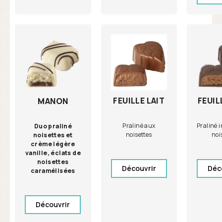
FEUILLE LAIT
FEUIL
MANON
Praliné aux
Praliné 
Duo praliné
noisettes
noi
noisettes et
crème légère
vanille, éclats de
noisettes
Découvrir
Déc
caramélisées
Découvrir