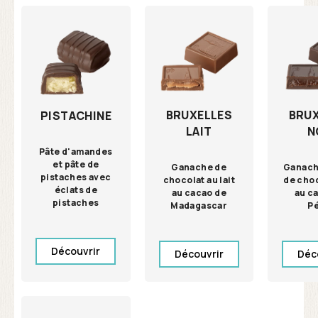
BRUXELLES
BRU
PISTACHINE
LAIT
N
Pâte d'amandes
et pâte de
Ganache de
Ganach
pistaches avec
chocolat au lait
de choc
éclats de
au cacao de
au c
pistaches
Madagascar
P
Découvrir
Découvrir
Déc