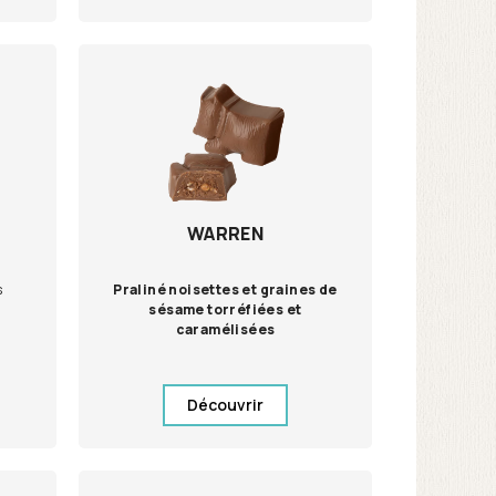
WARREN
s
Praliné noisettes et graines de
sésame torréfiées et
caramélisées
Découvrir