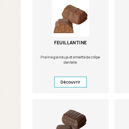
FEUILLANTINE
Praliné gianduja et émietté de crêpe
dentelle
Découvrir