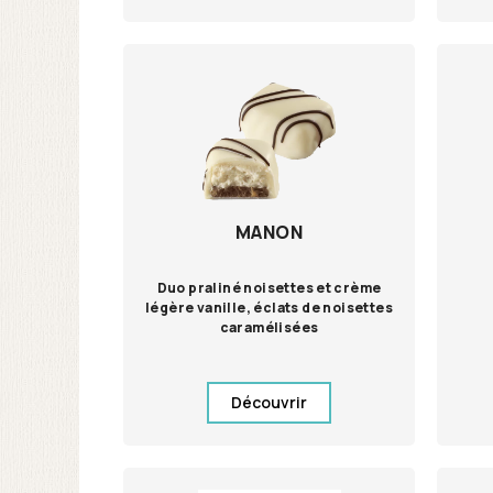
MANON
Duo praliné noisettes et crème
légère vanille, éclats de noisettes
caramélisées
Découvrir