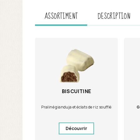
ASSORTIMENT
DESCRIPTION
BISCUITINE
Praliné gianduja et éclats de riz soufflé
G
Découvrir