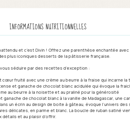
INFORMATIONS NUTRITIONNELLES
nattendu et c’est Divin ! Offrez une parenthèse enchantée avec
des plus iconiques desserts de la pâtisserie française.
vous séduire par des recettes d’exception :
et cœur fruité avec une crème au beurre à la fraise qui incarne la
intense et ganache de chocolat blanc acidulée qui évoque la frai
ème au beurre à la noisette et au praliné pour la générosité
 et ganache de chocolat blanc à la vanille de Madagascar, une c
ans un écrin au design de boite à gâteau, évoque l’univers des s
es délicates, en parme et blanc. La boucle de ruban satiné vien
détails et au plaisir d’offrir.